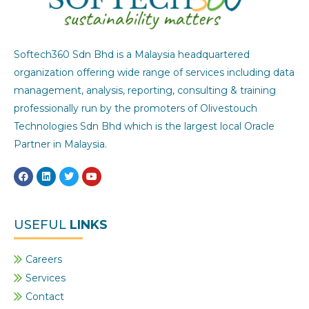
Softech360 Sdn Bhd is a Malaysia headquartered
organization offering wide range of services including data
management, analysis, reporting, consulting & training
professionally run by the promoters of Olivestouch
Technologies Sdn Bhd which is the largest local Oracle
Partner in Malaysia.
F
L
T
Y
a
i
w
o
c
n
i
u
e
k
t
t
b
e
t
u
o
d
e
b
USEFUL
LINKS
o
i
r
e
k
n
Careers
Services
Contact