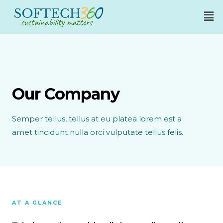
Skip
Me
to
content
Our Company
Semper tellus, tellus at eu platea lorem est a
amet tincidunt nulla orci vulputate tellus felis.
AT A GLANCE